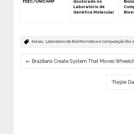
FEEC/UNICAMP
doutorado no
Biol
Laboratório de
Comp
Genética Molecular
Bioe
,
bolsas
Laboratório de Bioinformática e Computação Bio-
Post
←
Brazilians Create System That Moves Wheelcha
navigation
’Purple D