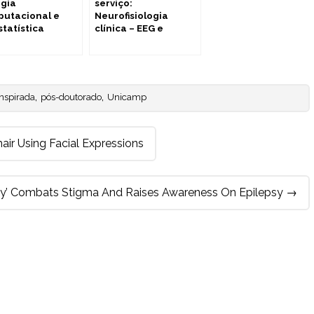
ogia
serviço:
utacional e
Neurofisiologia
statística
clínica – EEG e
epilepsia (UNICAMP)
,
,
inspirada
pós-doutorado
Unicamp
ir Using Facial Expressions
ay’ Combats Stigma And Raises Awareness On Epilepsy
→