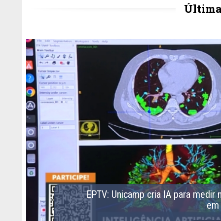
Última
E
P
T
V
:
U
n
i
c
a
m
p
c
r
i
a
I
A
p
a
r
a
m
e
d
i
r
e
m