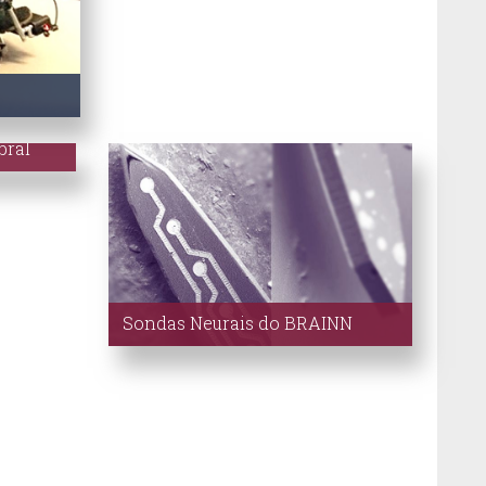
Conheça os CEPIDS
bral
das nos
lo
ng, do
entas
 o
Sondas Neurais do BRAINN
Alta tecnologia brasileira a serviço
da Ciência – o
BRAINN
desenvolve sondas neurais
inovadoras, com um novo
patamar de qualidade.
[LER]