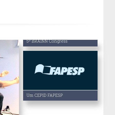
5º BRAINN Congress
Acompanhe em imagens como foi
o evento!
Detalhes
Um CEPID FAPESP
O
BRAINN
é um dos 20
CEPIDS
financiados pela
FAPESP
. Saiba
mais sobre o projeto aqui!