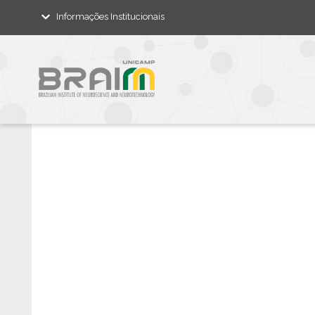
Informações Institucionais
I
N
F
O
R
M
A
Ç
Ã
O
P
E
S
Q
U
I
S
A
I
N
O
V
A
Ç
Ã
O
E
M
N
E
U
R
O
C
I
Ê
N
C
I
A
S