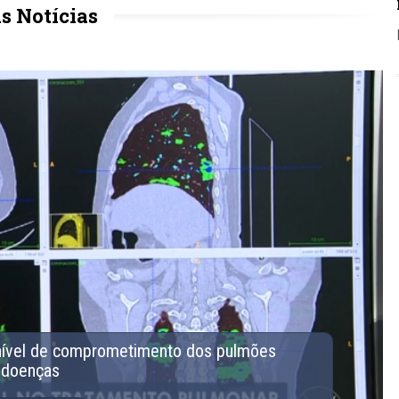
s Notícias
n
í
v
e
l
d
e
c
o
m
p
r
o
m
e
t
i
m
e
n
t
o
d
o
s
p
u
l
m
õ
e
s
d
o
e
n
ç
a
s