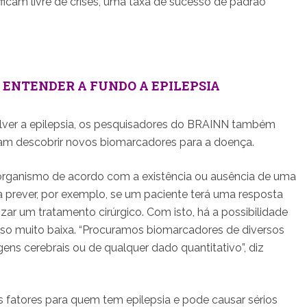
icam livre de crises, uma taxa de sucesso de padrão
 ENTENDER A FUNDO A EPILEPSIA
lver a epilepsia, os pesquisadores do BRAINN também
m descobrir novos biomarcadores para a doença.
 organismo de acordo com a existência ou ausência de uma
a prever, por exemplo, se um paciente terá uma resposta
izar um tratamento cirúrgico. Com isto, há a possibilidade
sso muito baixa. “Procuramos biomarcadores de diversos
ens cerebrais ou de qualquer dado quantitativo”, diz
s fatores para quem tem epilepsia e pode causar sérios