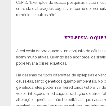
CEPID. “Exemplos de nossas pesquisas incluem es
entre ela e alterações cognitivas (como de memóri
remédios e outros não”.
EPILEPSIA: O QUE
A epilepsia ocorre quando um conjunto de células d
ficam muito ativas. Quando isso acontece, os sinais
pode levar a crises epiléticas.
Há dezenas de tipos diferentes de epilepsias e vár
causá-las, tanto genéticos quanto ambientais. No 
genéticos, eles podem ser hereditários (isto é, vir de
vezes, infecções, medicações, radiação e outros f
alterações genéticas (não hereditárias) que causam
ambientais, como traumas na cabeça, também pode