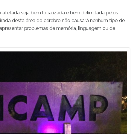
ião afetada seja bem localizada e bem delimitada pelos
tirada desta área do cérebro não causará nenhum tipo de
rá apresentar problemas de memória, linguagem ou de