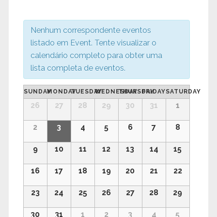
de
Eventos
Nenhum correspondente eventos
listado em Event. Tente visualizar o
calendário completo para obter uma
lista completa de eventos.
Calendárior
SUNDAY
MONDAY
TUESDAY
WEDNESDAY
THURSDAY
FRIDAY
SATURDAY
de
Calendárior
26
27
28
29
30
31
1
Eventos
de
Eventos
2
3
4
5
6
7
8
9
10
11
12
13
14
15
16
17
18
19
20
21
22
23
24
25
26
27
28
29
30
31
1
2
3
4
5