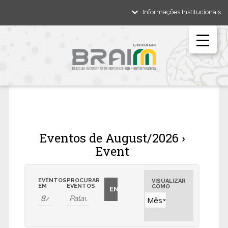
Informações Institucionais
Eventos de August/2026
›
Event
Pesquisa
Pesquisar
e
Navegação
EVENTOS
PROCURAR
Eventos
VISUALIZAR
EM
EVENTOS
COMO
do
navegação
visual
de
Evento
visuais