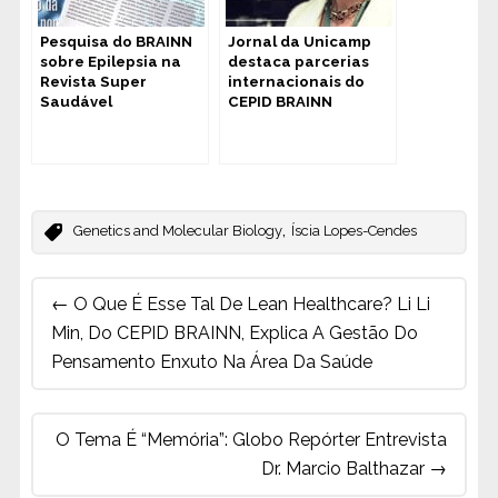
Pesquisa do BRAINN
Jornal da Unicamp
sobre Epilepsia na
destaca parcerias
Revista Super
internacionais do
Saudável
CEPID BRAINN
,
Genetics and Molecular Biology
Íscia Lopes-Cendes
Post
←
O Que É Esse Tal De Lean Healthcare? Li Li
navigation
Min, Do CEPID BRAINN, Explica A Gestão Do
Pensamento Enxuto Na Área Da Saúde
O Tema É “Memória”: Globo Repórter Entrevista
Dr. Marcio Balthazar
→