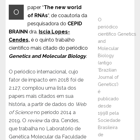
paper “
The new world
O
of RNAs
“, de coautoria da
O
pesquisadora do
CEPID
periódico
BRAINN
dra.
Iscia Lopes-
científico Genetics
Cendes,
é o quinto trabalho
and
científico mais citado do periódico
Molecular
Biology
Genetics and Molecular Biology
.
(antigo
‘Brazilian
O periódico internacional, cujo
Journal of
fator de impacto em 2018 foi de
Genetics’)
2.127, compilou uma lista dos
é
papers mais citados em sua
publicado
história, a partir de dados do
Web
desde
of Science
no período 2014 a
1998 pela
2019. O
review
da dra. Cendes,
Sociedade
Brasileira
que trabalha no Laboratório de
de
Genética Molecular da Faculdade