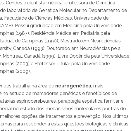
pes-Cendes é cientista médica, professora de Genética
 do laboratório de Genética Molecular no Departamento de
, Faculdade de Ciências Médicas, Universidade de
AMP). Possui graduação em Medicina pela Universidade
pinas (1987), Residência Médica em Pediatria pela
stadual de Campinas (1990), Mestrado em Neurociências
versity, Canadá (1993); Doutorado em Neurociências pela
ty, Montreal, Canadá (1999), Livre Docência pela Universidade
pinas (2003) e Professor Titular pela Universidade
mpinas (2009).
endes trabalha na área de
neurogenética
, mais
e no estudo de marcadores genéticos e fenotípicos de
taxias espinocerebelares, paraplegia espástica familiar e
pecial no estudo dos mecanismos moleculares por trás do
 melhores opções de tratamentos e prevenção. Nos últimos
dernas para responder a estas questões biológicas e clínicas.