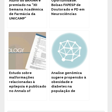
Aluno do BRAINN é
Oportunidade:
premiado na “XII
Bolsas FAPESP de
Semana Acadêmica
Doutorado e PD em
de Farmácia da
Neurociências
UNICAMP”
Estudo sobre
Analise genômica
malformações
sugere propensão à
relacionadas à
obesidade e
epilepsia é publicado
diabetes na
no Annals of
população de
Neurology
Campinas