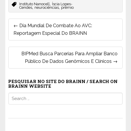
,
Instituto Nanocell
Íscia Lopes-
,
,
Cendes
neurociências
prêmio
Post
←
Dia Mundial De Combate Ao AVC:
navigation
Reportagem Especial Do BRAINN
BIPMed Busca Parcerias Para Ampliar Banco
Público De Dados Genômicos E Clínicos
→
PESQUISAR NO SITE DO BRAINN / SEARCH ON
BRAINN WEBSITE
Search
for: