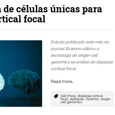
 de células únicas para
tical focal
Estudo publicado este mês no
journal iScience utilizou a
tecnologia de single-cell
genomics na análise da displasia
cortical focal.
Read more…
,
Cell Press
displasia cortical
,
,
,
focal
epilepsia
iScience
single-
cell genomics