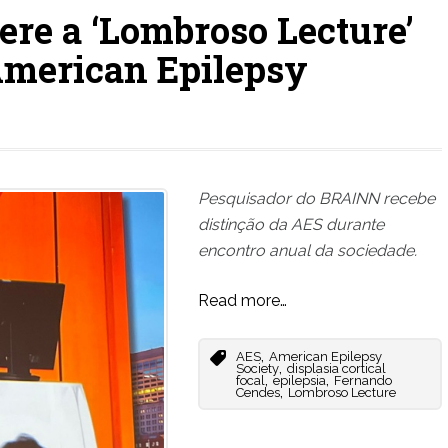
re a ‘Lombroso Lecture’
American Epilepsy
Pesquisador do BRAINN recebe
distinção da AES durante
encontro anual da sociedade.
Read more…
,
AES
American Epilepsy
,
Society
displasia cortical
,
,
focal
epilepsia
Fernando
,
Cendes
Lombroso Lecture