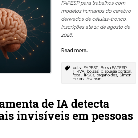
FAPESP para trabalhos com
modelos humanos do cérebro
derivados de células-tronco.
Inscrições até 14 de agosto de
2026.
Read more…
,
bolsa FAPESP
Bolsa FAPESP
,
,
TT-IVA
bolsas
displasia cortical
,
,
,
focal
iPSCs
organoides
Simoni
Helena Avansini
amenta de IA detecta
is invisíveis em pessoas