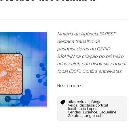
Matéria da Agência FAPESP
destaca trabalho de
pesquisadores do CEPID
BRAINN na criação do primeiro
atlas celular da displasia cortical
focal (DCF). Confira entrevistas.
Read more…
,
atlas celular
Diogo
,
Veiga
displasia cortical
,
focal
Íscia Lopes-
,
,
Cendes
iScience
Jaqueline
,
Geraldis
single-cell