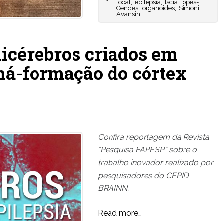
,
,
focal
epilepsia
Íscia Lopes-
,
,
Cendes
organoides
Simoni
Avansini
nicérebros criados em
má-formação do córtex
Confira reportagem da Revista
“Pesquisa FAPESP” sobre o
trabalho inovador realizado por
pesquisadores do CEPID
BRAINN.
Read more…