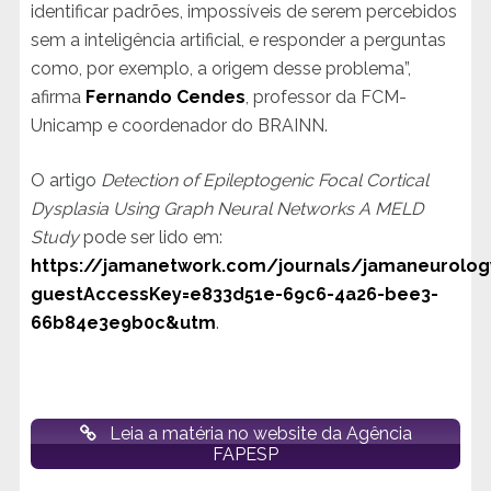
identificar padrões, impossíveis de serem percebidos
sem a inteligência artificial, e responder a perguntas
como, por exemplo, a origem desse problema”,
afirma
Fernando Cendes
, professor da FCM-
Unicamp e coordenador do BRAINN.
O artigo
Detection of Epileptogenic Focal Cortical
Dysplasia Using Graph Neural Networks A MELD
Study
pode ser lido em:
https://jamanetwork.com/journals/jamaneurology
guestAccessKey=e833d51e-69c6-4a26-bee3-
66b84e3e9b0c&utm
.
Leia a matéria no website da Agência
FAPESP