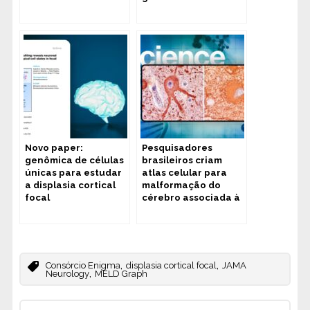
caminho para novas
terapias
Novo paper:
Pesquisadores
genômica de células
brasileiros criam
únicas para estudar
atlas celular para
a displasia cortical
malformação do
focal
cérebro associada à
epilepsia grave
,
,
Consórcio Enigma
displasia cortical focal
JAMA
,
Neurology
MELD Graph
Post