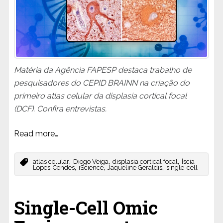
Matéria da Agência FAPESP destaca trabalho de
pesquisadores do CEPID BRAINN na criação do
primeiro atlas celular da displasia cortical focal
(DCF). Confira entrevistas.
Read more…
,
,
,
atlas celular
Diogo Veiga
displasia cortical focal
Íscia
,
,
,
Lopes-Cendes
iScience
Jaqueline Geraldis
single-cell
Single-Cell Omic