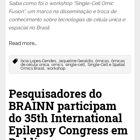
Saiba como foi o workshop “Single-Cell Omic
Fusion”, um marco na disseminação e troca de
conhecimento sobre tecnologias de célula única e
espacial no Brasil.
Read more…
,
,
,
Íscia Lopes-Cendes
Jaqueline Geraldis
ômicas
ômicas
,
,
,
de célula única
omics
single-cell
Single-Cell e Spatial
,
Omics Brasil
workshop
Pesquisadores do
BRAINN participam
do 35th International
Epilepsy Congress em