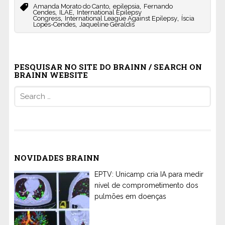
,
,
Amanda Morato do Canto
epilepsia
Fernando
,
,
Cendes
ILAE
International Epilepsy
,
,
Congress
International League Against Epilepsy
Íscia
,
Lopes-Cendes
Jaqueline Geraldis
PESQUISAR NO SITE DO BRAINN / SEARCH ON
BRAINN WEBSITE
Search
for:
NOVIDADES BRAINN
EPTV: Unicamp cria IA para medir
nível de comprometimento dos
pulmões em doenças