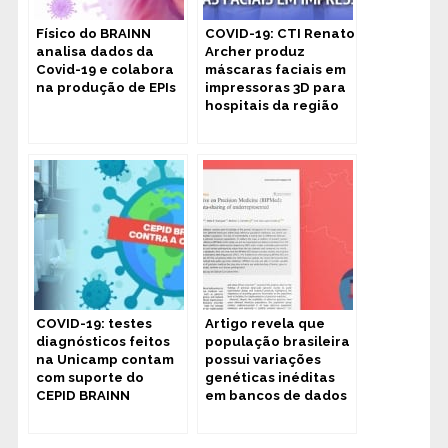
Físico do BRAINN
COVID-19: CTI Renato
analisa dados da
Archer produz
Covid-19 e colabora
máscaras faciais em
na produção de EPIs
impressoras 3D para
hospitais da região
de Campinas
COVID-19: testes
Artigo revela que
diagnósticos feitos
população brasileira
na Unicamp contam
possui variações
com suporte do
genéticas inéditas
CEPID BRAINN
em bancos de dados
globais