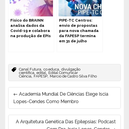
Físico do BRAINN
PIPE-TC Centros:
analisa dados da
envio de propostas
Covid-19 e colabora
para nova chamada
na produção de EPIs
da FAPESP termina
em 31 de julho
,
,
Canal Futura
co.educa
divulgação
,
,
científica
edital
Edital Comunicar
,
,
Ciência
FAPESP
Marcio de Castro Silva Filho
Post
←
Academia Mundial De Ciências Elege Iscia
navigation
Lopes-Cendes Como Membro
A Arquitetura Genética Das Epilepsias: Podcast