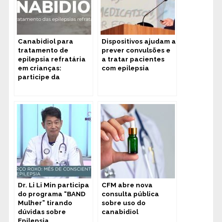
Canabidiol para
Dispositivos ajudam a
tratamento de
prever convulsões e
epilepsia refratária
a tratar pacientes
em crianças:
com epilepsia
participe da
pesquisa
Dr. Li Li Min participa
CFM abre nova
do programa “BAND
consulta pública
Mulher” tirando
sobre uso do
dúvidas sobre
canabidiol
Epilepsia