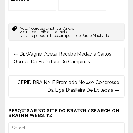
,
Acta Neuropsychiatrica
André
,
,
Vieira
canabidiol
Cannabis
,
,
,
sativa
epilepsia
hipocampo
João Paulo Machado
Post
←
Dr. Wagner Avelar Recebe Medalha Carlos
navigation
Gomes Da Prefeitura De Campinas
CEPID BRAINN É Premiado No 40º Congresso
Da Liga Brasileira De Epilepsia
→
PESQUISAR NO SITE DO BRAINN / SEARCH ON
BRAINN WEBSITE
Search
for: