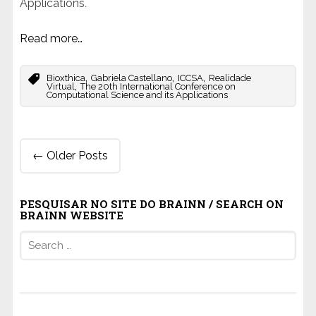
Applications
.
Read more…
,
,
,
Bioxthica
Gabriela Castellano
ICCSA
Realidade
,
Virtual
The 20th International Conference on
Computational Science and its Applications
Post
←
Older Posts
navigation
PESQUISAR NO SITE DO BRAINN / SEARCH ON
BRAINN WEBSITE
Search
for: