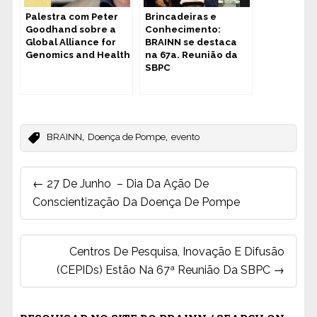
Palestra com Peter
Brincadeiras e
Goodhand sobre a
Conhecimento:
Global Alliance for
BRAINN se destaca
Genomics and Health
na 67a. Reunião da
SBPC
,
,
BRAINN
Doença de Pompe
evento
Post
←
27 De Junho – Dia Da Ação De
navigation
Conscientização Da Doença De Pompe
Centros De Pesquisa, Inovação E Difusão
(CEPIDs) Estão Na 67ª Reunião Da SBPC
→