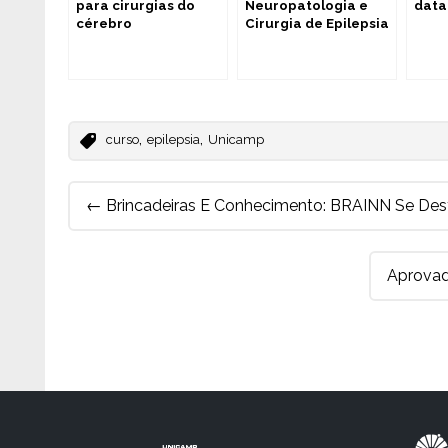
para cirurgias do
Neuropatologia e
data
cérebro
Cirurgia de Epilepsia
,
,
curso
epilepsia
Unicamp
Post
←
Brincadeiras E Conhecimento: BRAINN Se Des
navigation
Aprovad