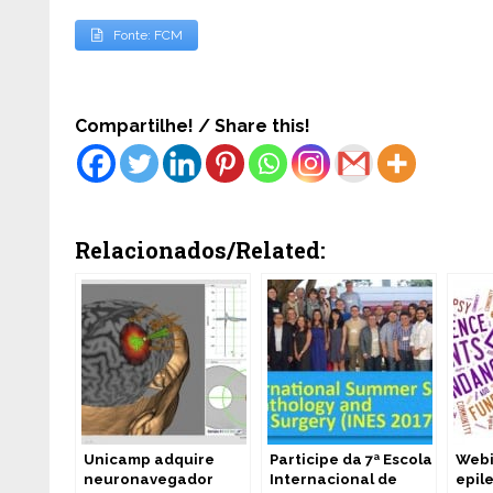
Fonte: FCM
Compartilhe! / Share this!
Relacionados/Related:
Unicamp adquire
Participe da 7ª Escola
Webi
neuronavegador
Internacional de
epil