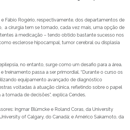
s
e Fábio Rogério, respectivamente, dos departamentos de
o, a cirurgia tem se tornado, cada vez mais, uma opção de
istentes à medicação – tendo obtido bastante sucesso nos
 como esclerose hipocampal, tumor cerebral ou displasia
pilepsia, no entanto, surge como um desafio para a área.
 treinamento passa a ser primordial. “Durante o curso os
tilizando equipamento avançado de diagnóstico
tras voltadas à atuação clínica, refletindo sobre o papel
 a tomada de decisões”, explica Cendes.
ssores: Ingmar Blümcke e Roland Coras, da University
 University of Calgary, do Canadá; e Américo Sakamoto, da