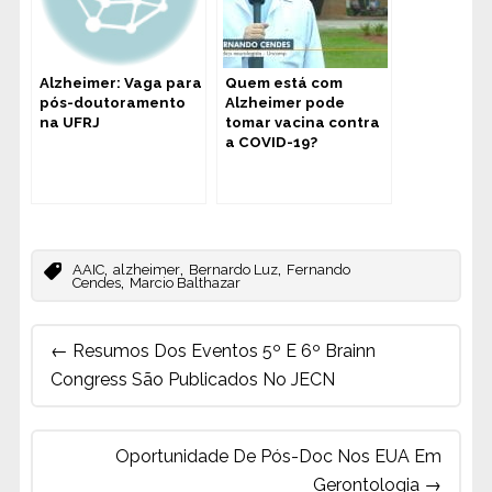
Alzheimer: Vaga para
Quem está com
pós-doutoramento
Alzheimer pode
na UFRJ
tomar vacina contra
a COVID-19?
,
,
,
AAIC
alzheimer
Bernardo Luz
Fernando
,
Cendes
Marcio Balthazar
Post
←
Resumos Dos Eventos 5º E 6º Brainn
navigation
Congress São Publicados No JECN
Oportunidade De Pós-Doc Nos EUA Em
Gerontologia
→