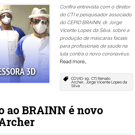
Confira entrevista com o diretor
do CTI e pesquisador associado
do CEPID BRAINN, dr. Jorge
Vicente Lopes da Silva, sobre a
produção de máscaras faciais
para profissionais de saúde na
luta contra o novo coronavírus.
Read more…
,
COVID-19
CTI Renato
,
Archer
Jorge Vicente Lopes da
Silva
do ao BRAINN é novo
 Archer