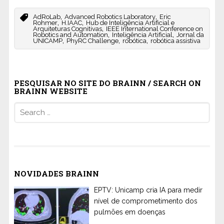
,
,
AdRoLab
Advanced Robotics Laboratory
Eric
,
,
Rohmer
H.IAAC
Hub de Inteligência Artificial e
,
Arquiteturas Cognitivas
IEEE International Conference on
,
,
Robotics and Automation
Inteligência Artificial
Jornal da
,
,
,
UNICAMP
PhyRC Challenge
robótica
robótica assistiva
PESQUISAR NO SITE DO BRAINN / SEARCH ON
BRAINN WEBSITE
Search
for:
NOVIDADES BRAINN
EPTV: Unicamp cria IA para medir
nível de comprometimento dos
pulmões em doenças