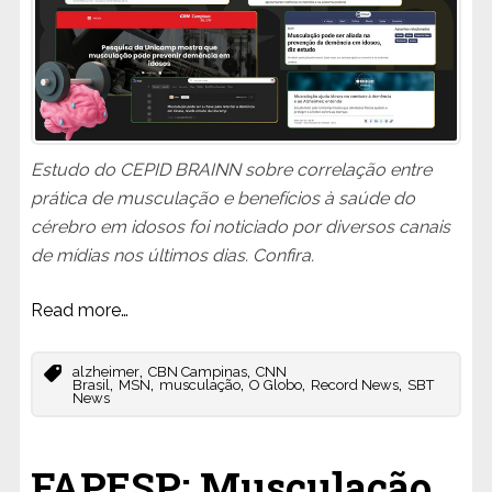
Estudo do CEPID BRAINN sobre correlação entre
prática de musculação e benefícios à saúde do
cérebro em idosos foi noticiado por diversos canais
de mídias nos últimos dias. Confira.
Read more…
,
,
alzheimer
CBN Campinas
CNN
,
,
,
,
,
Brasil
MSN
musculação
O Globo
Record News
SBT
News
FAPESP: Musculação