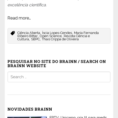
excelência científica.
Read more…
,
,
Ciência Aberta
Íscia Lopes-Cendes
Maria Fernanda
,
,
Ribeiro Bittar
Open Science
Revista Ciência e
,
,
Cultura
SBPC
Thais Crippa de Oliveira
PESQUISAR NO SITE DO BRAINN / SEARCH ON
BRAINN WEBSITE
Search
for:
NOVIDADES BRAINN
EPTV: Unicamp cria IA para medir