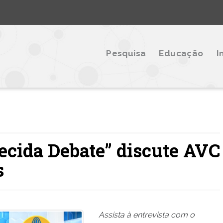
Pesquisa
Educação
I
cida Debate” discute AVC
s
Assista à entrevista com o