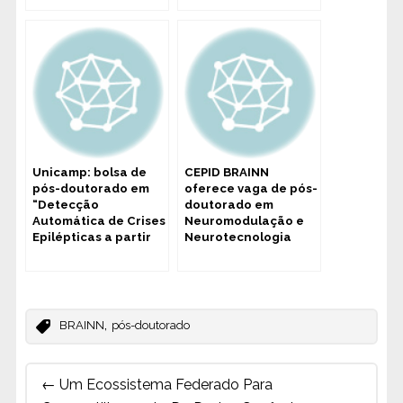
Unicamp: bolsa de
CEPID BRAINN
pós-doutorado em
oferece vaga de pós-
“Detecção
doutorado em
Automática de Crises
Neuromodulação e
Epilépticas a partir
Neurotecnologia
de Dados de
Atividade Cerebral”
,
BRAINN
pós-doutorado
Post
←
Um Ecossistema Federado Para
navigation