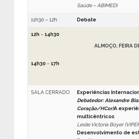
Saúde – ABIMED)
11h30 – 12h
Debate
12h
–
14h30
ALMOÇO, FEIRA 
14h30
–
17h
SALA CERRADO
Experiências Internacio
Debatedor: Alexandre Bias
Coração/HCor)
A experiê
multicêntricos
Leslie Victoria Boyer (VIPER
Desenvolvimento de est