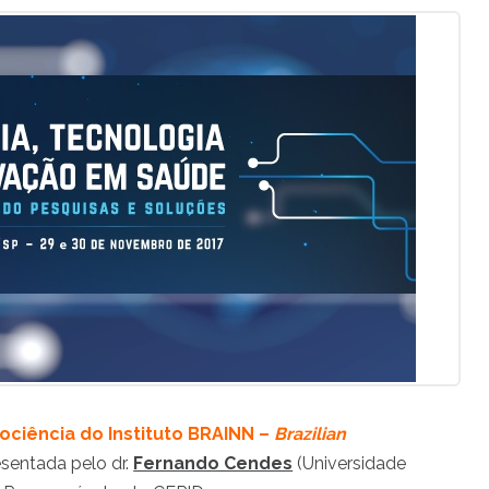
ciência do Instituto BRAINN –
Brazilian
resentada pelo dr.
Fernando Cendes
(Universidade