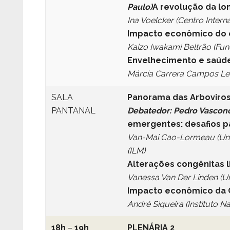
Paulo)
A revolução da l
Ina Voelcker (Centro Intern
Impacto econômico do 
Kaizo Iwakami Beltrão (Fu
Envelhecimento e saúd
Márcia Carrera Campos Le
SALA
Panorama das Arboviros
PANTANAL
Debatedor: Pedro Vasconc
emergentes: desafios p
Van-Mai Cao-Lormeau (Unit 
(ILM)
Alterações congênitas 
Vanessa Van Der Linden (
Impacto econômico da C
André Siqueira (Instituto N
18h
–
19h
PLENÁRIA 2