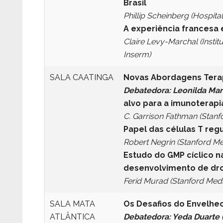
Brasil
Phillip Scheinberg (Hospit
A experiência francesa 
Claire Levy-Marchal (Instit
Inserm)
SALA CAATINGA
Novas Abordagens Terap
Debatedora: Leonilda Mar
alvo para a imunoterap
C. Garrison Fathman (Stan
Papel das células T re
Robert Negrin (Stanford M
Estudo do GMP cíclico n
desenvolvimento de dr
Ferid Murad (Stanford Med
SALA MATA
Os Desafios do Envelhe
ATLÂNTICA
Debatedora: Yeda Duarte