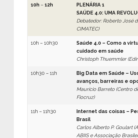
10h
–
12h
PLENÁRIA 1
SAÚDE 4.0: UMA REVOL
Debatedor: Roberto José d
CIMATEC)
10h – 10h30
Saúde 4.0 – Como a virt
cuidado em saúde
Christoph Thuemmler (Edin
10h30 – 11h
Big Data em Saúde – Uso
avanços, barreiras e op
Maurício Barreto
(Centro 
Fiocruz)
11h – 11h30
Internet das coisas – P
Brasil
Carlos Alberto P. Goulart (
ABIIS e Associação Brasile