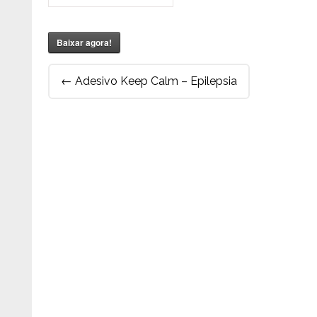
Baixar agora!
Post
←
Adesivo Keep Calm – Epilepsia
navigation