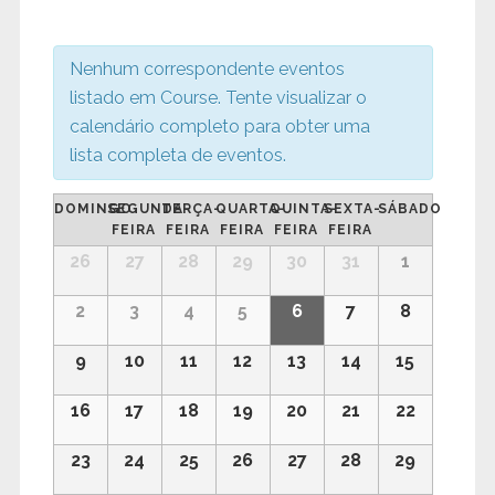
de
Eventos
Nenhum correspondente eventos
listado em Course. Tente visualizar o
calendário completo para obter uma
lista completa de eventos.
Calendárior
DOMINGO
SEGUNDA-
TERÇA-
QUARTA-
QUINTA-
SEXTA-
SÁBADO
de
FEIRA
FEIRA
FEIRA
FEIRA
FEIRA
Eventos
Calendárior
26
27
28
29
30
31
1
de
Eventos
2
3
4
5
6
7
8
9
10
11
12
13
14
15
16
17
18
19
20
21
22
23
24
25
26
27
28
29