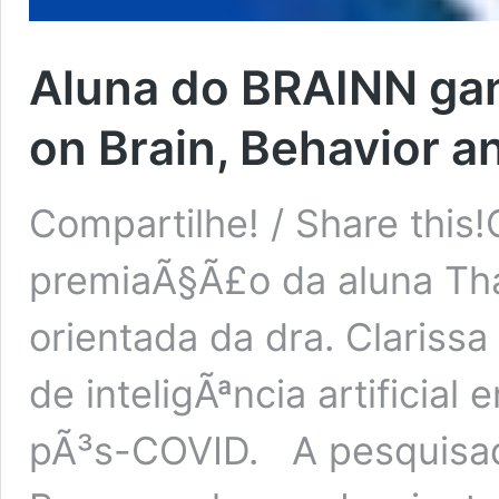
Aluna do BRAINN ga
on Brain, Behavior 
Compartilhe! / Share this!
premiaÃ§Ã£o da aluna Tha
orientada da dra. Clarissa
de inteligÃªncia artificia
pÃ³s-COVID. A pesquisad